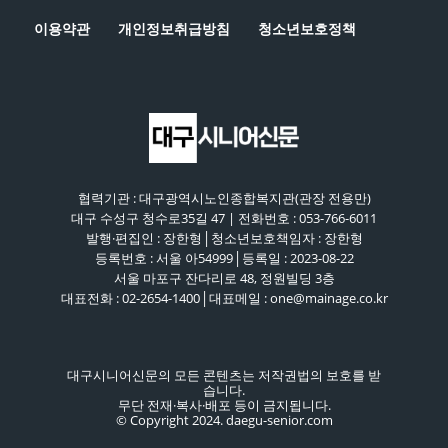
이용약관
개인정보취급방침
청소년보호정책
협력기관 : 대구광역시노인종합복지관(관장 전용만)
대구 수성구 청수로35길 47 | 전화번호 : 053-766-6011
발행·편집인 : 장한형│청소년보호책임자 : 장한형
등록번호 : 서울 아54999│등록일 : 2023-08-22
서울 마포구 잔다리로 48, 정원빌딩 3층
대표전화 : 02-2654-1400│대표메일 : one@mainage.co.kr
대구시니어신문의 모든 콘텐츠는 저작권법의 보호를 받
습니다.
무단 전재·복사·배포 등이 금지됩니다.
© Copyright 2024. daegu-senior.com