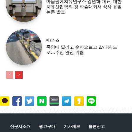
마음원예치유연구소 김연화 대표, 대한
치유산업학회 첫 학술대회서 석사 유일
논문 발표
메인뉴스
폭염에 밀리고 솟아오르고 갈라진 도
로…주민 안전 위협
신문사소개
광고구매
기사제보
불편신고