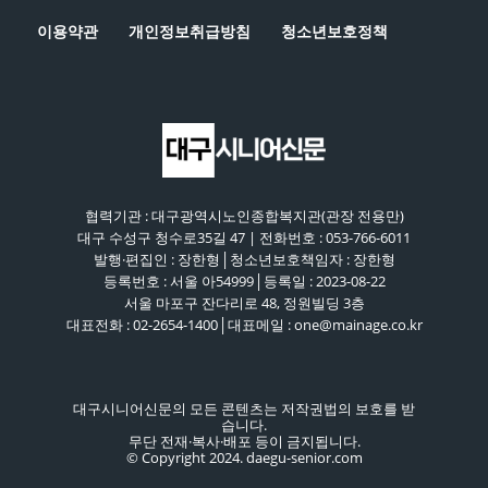
이용약관
개인정보취급방침
청소년보호정책
협력기관 : 대구광역시노인종합복지관(관장 전용만)
대구 수성구 청수로35길 47 | 전화번호 : 053-766-6011
발행·편집인 : 장한형│청소년보호책임자 : 장한형
등록번호 : 서울 아54999│등록일 : 2023-08-22
서울 마포구 잔다리로 48, 정원빌딩 3층
대표전화 : 02-2654-1400│대표메일 : one@mainage.co.kr
대구시니어신문의 모든 콘텐츠는 저작권법의 보호를 받
습니다.
무단 전재·복사·배포 등이 금지됩니다.
© Copyright 2024. daegu-senior.com