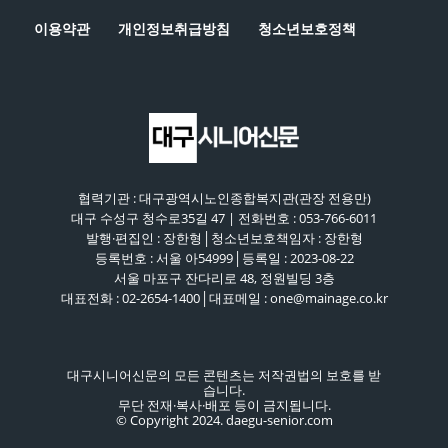
이용약관
개인정보취급방침
청소년보호정책
협력기관 : 대구광역시노인종합복지관(관장 전용만)
대구 수성구 청수로35길 47 | 전화번호 : 053-766-6011
발행·편집인 : 장한형│청소년보호책임자 : 장한형
등록번호 : 서울 아54999│등록일 : 2023-08-22
서울 마포구 잔다리로 48, 정원빌딩 3층
대표전화 : 02-2654-1400│대표메일 : one@mainage.co.kr
대구시니어신문의 모든 콘텐츠는 저작권법의 보호를 받
습니다.
무단 전재·복사·배포 등이 금지됩니다.
© Copyright 2024. daegu-senior.com