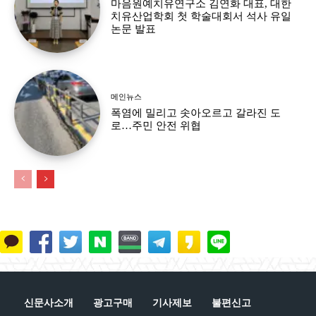
마음원예치유연구소 김연화 대표, 대한
치유산업학회 첫 학술대회서 석사 유일
논문 발표
메인뉴스
폭염에 밀리고 솟아오르고 갈라진 도
로…주민 안전 위협
신문사소개
광고구매
기사제보
불편신고