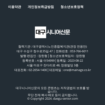
이용약관
개인정보취급방침
청소년보호정책
협력기관 : 대구광역시노인종합복지관(관장 전용만)
대구 수성구 청수로35길 47 | 전화번호 : 053-766-6011
발행·편집인 : 장한형│청소년보호책임자 : 장한형
등록번호 : 서울 아54999│등록일 : 2023-08-22
서울 마포구 잔다리로 48, 정원빌딩 3층
대표전화 : 02-2654-1400│대표메일 : one@mainage.co.kr
대구시니어신문의 모든 콘텐츠는 저작권법의 보호를 받
습니다.
무단 전재·복사·배포 등이 금지됩니다.
© Copyright 2024. daegu-senior.com