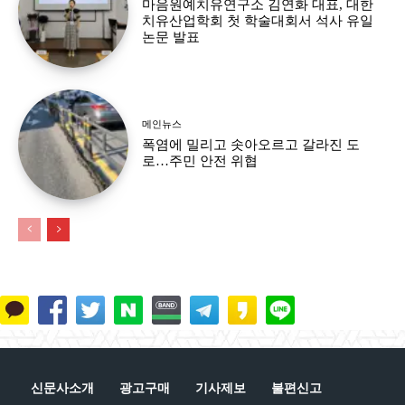
마음원예치유연구소 김연화 대표, 대한
치유산업학회 첫 학술대회서 석사 유일
논문 발표
메인뉴스
폭염에 밀리고 솟아오르고 갈라진 도
로…주민 안전 위협
신문사소개
광고구매
기사제보
불편신고