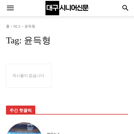
홈
태그
윤득형
Tag:
윤득형
게시물이 없습니다.
주간 핫클릭
메인뉴스