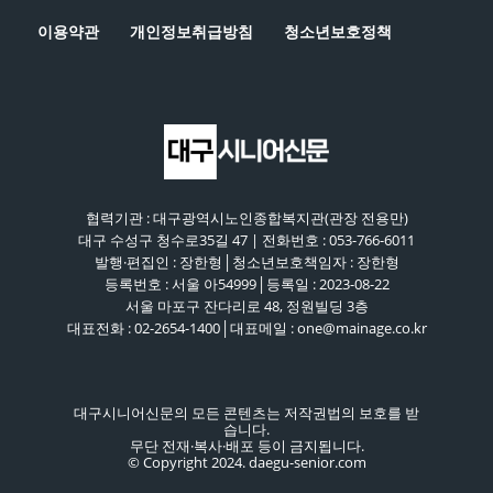
이용약관
개인정보취급방침
청소년보호정책
협력기관 : 대구광역시노인종합복지관(관장 전용만)
대구 수성구 청수로35길 47 | 전화번호 : 053-766-6011
발행·편집인 : 장한형│청소년보호책임자 : 장한형
등록번호 : 서울 아54999│등록일 : 2023-08-22
서울 마포구 잔다리로 48, 정원빌딩 3층
대표전화 : 02-2654-1400│대표메일 : one@mainage.co.kr
대구시니어신문의 모든 콘텐츠는 저작권법의 보호를 받
습니다.
무단 전재·복사·배포 등이 금지됩니다.
© Copyright 2024. daegu-senior.com