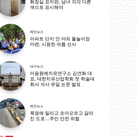
화장실 표지판, 남녀 각각 다른
색으로 표시해야
메인뉴스
아파트 단지 안 야외 물놀이장
마련, 시원한 여름 선사
대구뉴스
마음원예치유연구소 김연화 대
표, 대한치유산업학회 첫 학술대
회서 석사 유일 논문 발표
메인뉴스
폭염에 밀리고 솟아오르고 갈라
진 도로…주민 안전 위협