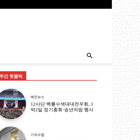
주간 핫클릭
메인뉴스
12사단 백룡수색대대전우회, 1
박2일 정기총회·송년의밤 행사
기자수첩