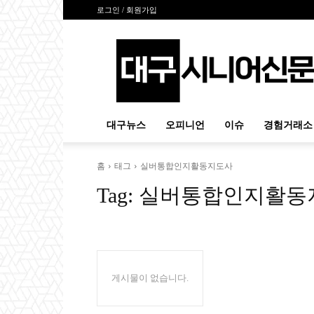
로그인 / 회원가입
대
구
시
니
어
신
대구뉴스
오피니언
이슈
경험거래소
문
홈
태그
실버통합인지활동지도사
Tag:
실버통합인지활동
게시물이 없습니다.