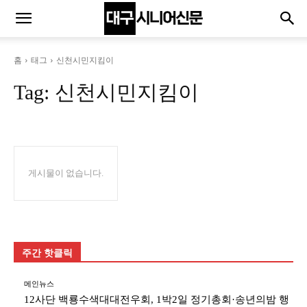
홈
태그
신천시민지킴이
Tag:
신천시민지킴이
게시물이 없습니다.
주간 핫클릭
메인뉴스
12사단 백룡수색대대전우회, 1박2일 정기총회·송년의밤 행