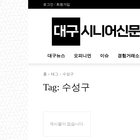
로그인 / 회원가입
대
구
시
니
어
신
대구뉴스
오피니언
이슈
경험거래소
문
홈
태그
수성구
Tag:
수성구
게시물이 없습니다.