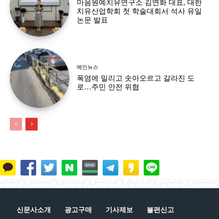
마음원예치유연구소 김연화 대표, 대한
치유산업학회 첫 학술대회서 석사 유일
논문 발표
메인뉴스
폭염에 밀리고 솟아오르고 갈라진 도
로…주민 안전 위협
신문사소개
광고구매
기사제보
불편신고