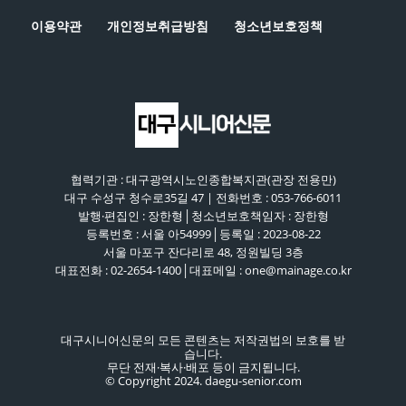
이용약관
개인정보취급방침
청소년보호정책
협력기관 : 대구광역시노인종합복지관(관장 전용만)
대구 수성구 청수로35길 47 | 전화번호 : 053-766-6011
발행·편집인 : 장한형│청소년보호책임자 : 장한형
등록번호 : 서울 아54999│등록일 : 2023-08-22
서울 마포구 잔다리로 48, 정원빌딩 3층
대표전화 : 02-2654-1400│대표메일 : one@mainage.co.kr
대구시니어신문의 모든 콘텐츠는 저작권법의 보호를 받
습니다.
무단 전재·복사·배포 등이 금지됩니다.
© Copyright 2024. daegu-senior.com