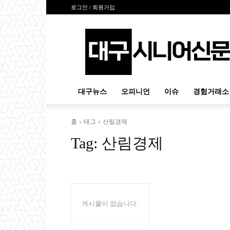
로그인 / 회원가입
대
구
시
니
어
신
대구뉴스
오피니언
이슈
경험거래소
문
홈
태그
산림경제
Tag:
산림경제
게시물이 없습니다.