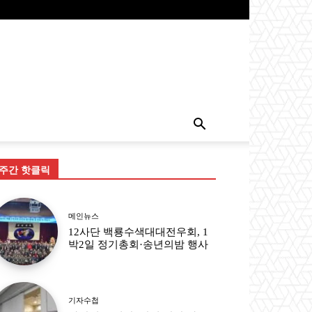
주간 핫클릭
메인뉴스
12사단 백룡수색대대전우회, 1
박2일 정기총회·송년의밤 행사
기자수첩