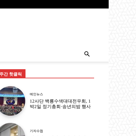
주간 핫클릭
메인뉴스
12사단 백룡수색대대전우회, 1
박2일 정기총회·송년의밤 행사
기자수첩