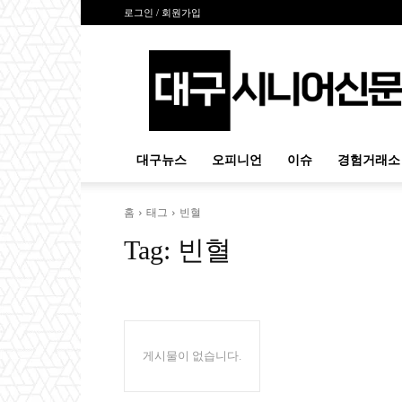
로그인 / 회원가입
대
구
시
니
어
신
대구뉴스
오피니언
이슈
경험거래소
문
홈
태그
빈혈
Tag:
빈혈
게시물이 없습니다.