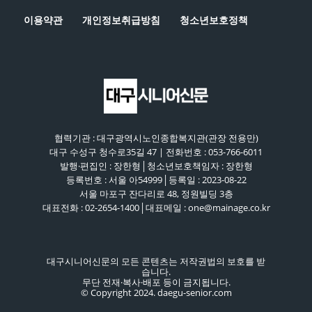
이용약관
개인정보취급방침
청소년보호정책
협력기관 : 대구광역시노인종합복지관(관장 전용만)
대구 수성구 청수로35길 47 | 전화번호 : 053-766-6011
발행·편집인 : 장한형│청소년보호책임자 : 장한형
등록번호 : 서울 아54999│등록일 : 2023-08-22
서울 마포구 잔다리로 48, 정원빌딩 3층
대표전화 : 02-2654-1400│대표메일 : one@mainage.co.kr
대구시니어신문의 모든 콘텐츠는 저작권법의 보호를 받
습니다.
무단 전재·복사·배포 등이 금지됩니다.
© Copyright 2024. daegu-senior.com