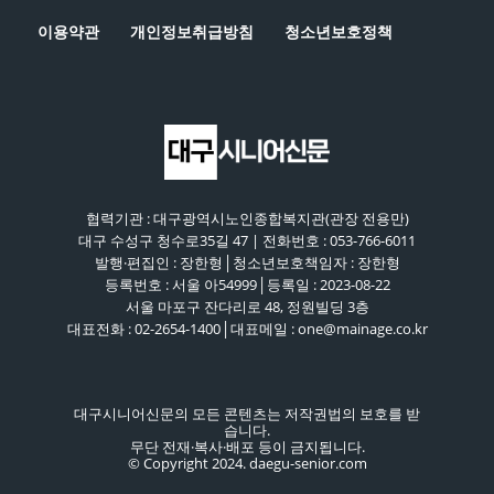
이용약관
개인정보취급방침
청소년보호정책
협력기관 : 대구광역시노인종합복지관(관장 전용만)
대구 수성구 청수로35길 47 | 전화번호 : 053-766-6011
발행·편집인 : 장한형│청소년보호책임자 : 장한형
등록번호 : 서울 아54999│등록일 : 2023-08-22
서울 마포구 잔다리로 48, 정원빌딩 3층
대표전화 : 02-2654-1400│대표메일 : one@mainage.co.kr
대구시니어신문의 모든 콘텐츠는 저작권법의 보호를 받
습니다.
무단 전재·복사·배포 등이 금지됩니다.
© Copyright 2024. daegu-senior.com