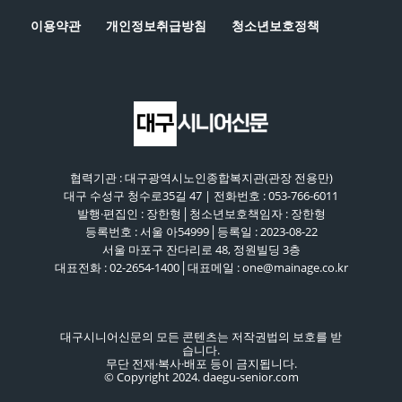
이용약관
개인정보취급방침
청소년보호정책
협력기관 : 대구광역시노인종합복지관(관장 전용만)
대구 수성구 청수로35길 47 | 전화번호 : 053-766-6011
발행·편집인 : 장한형│청소년보호책임자 : 장한형
등록번호 : 서울 아54999│등록일 : 2023-08-22
서울 마포구 잔다리로 48, 정원빌딩 3층
대표전화 : 02-2654-1400│대표메일 : one@mainage.co.kr
대구시니어신문의 모든 콘텐츠는 저작권법의 보호를 받
습니다.
무단 전재·복사·배포 등이 금지됩니다.
© Copyright 2024. daegu-senior.com