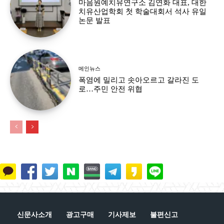
마음원예치유연구소 김연화 대표, 대한
치유산업학회 첫 학술대회서 석사 유일
논문 발표
메인뉴스
폭염에 밀리고 솟아오르고 갈라진 도
로…주민 안전 위협
신문사소개
광고구매
기사제보
불편신고