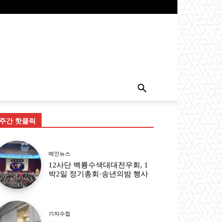
주간 핫클릭
메인뉴스
12사단 백룡수색대대전우회, 1
박2일 정기총회·송년의밤 행사
기자수첩