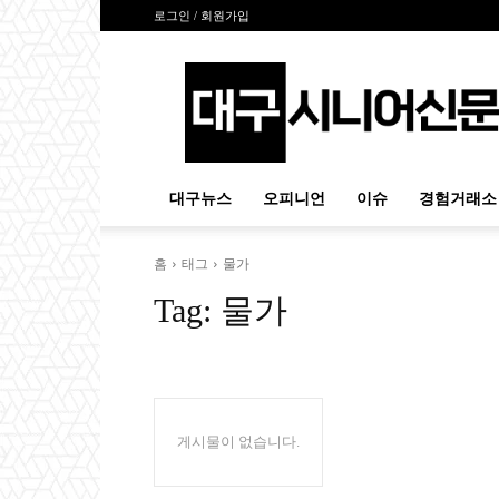
로그인 / 회원가입
대
구
시
니
어
신
대구뉴스
오피니언
이슈
경험거래소
문
홈
태그
물가
Tag:
물가
게시물이 없습니다.