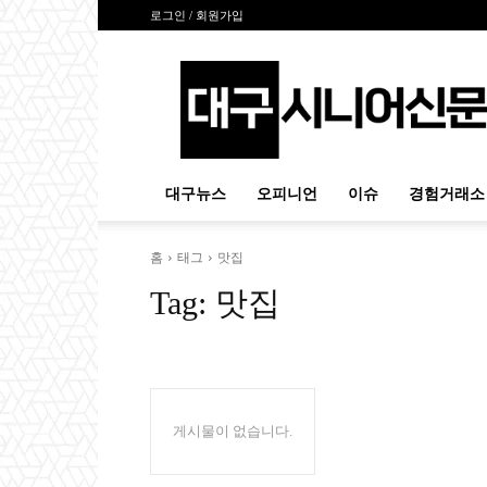
로그인 / 회원가입
대
구
시
니
어
신
대구뉴스
오피니언
이슈
경험거래소
문
홈
태그
맛집
Tag:
맛집
게시물이 없습니다.