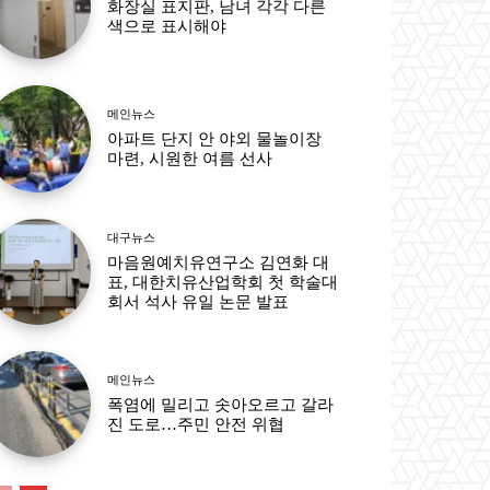
화장실 표지판, 남녀 각각 다른
색으로 표시해야
메인뉴스
아파트 단지 안 야외 물놀이장
마련, 시원한 여름 선사
대구뉴스
마음원예치유연구소 김연화 대
표, 대한치유산업학회 첫 학술대
회서 석사 유일 논문 발표
메인뉴스
폭염에 밀리고 솟아오르고 갈라
진 도로…주민 안전 위협