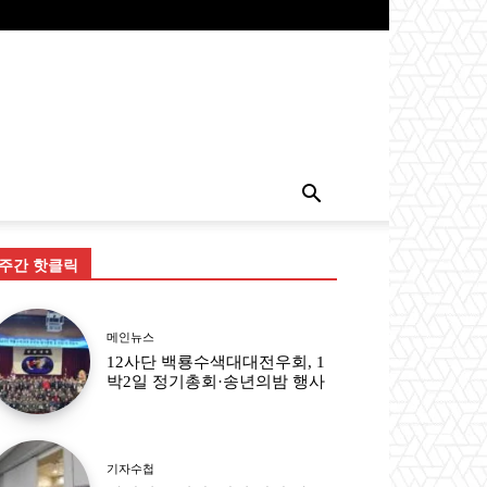
주간 핫클릭
메인뉴스
12사단 백룡수색대대전우회, 1
박2일 정기총회·송년의밤 행사
기자수첩