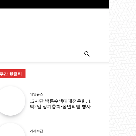
주간 핫클릭
메인뉴스
12사단 백룡수색대대전우회, 1
박2일 정기총회·송년의밤 행사
기자수첩