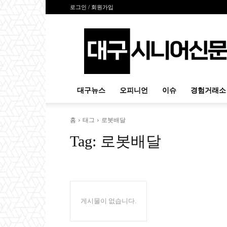
로그인 / 회원가입
대
구
시
니
어
신
대구뉴스
오피니언
이슈
경험거래소
문
홈
태그
로봇배달
Tag:
로봇배달
게시물이 없습니다.