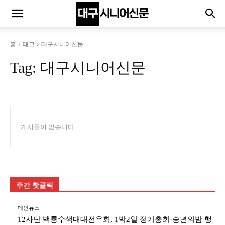
홈
태그
대구시니어신문
Tag:
대구시니어신문
게시물이 없습니다.
주간 핫클릭
메인뉴스
12사단 백룡수색대대전우회, 1박2일 정기총회·송년의밤 행