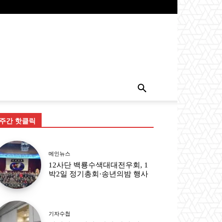
주간 핫클릭
메인뉴스
12사단 백룡수색대대전우회, 1
박2일 정기총회·송년의밤 행사
기자수첩