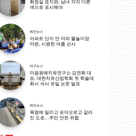
화장실 표지판, 남녀 각각 다른
색으로 표시해야
메인뉴스
아파트 단지 안 야외 물놀이장
마련, 시원한 여름 선사
대구뉴스
마음원예치유연구소 김연화 대
표, 대한치유산업학회 첫 학술대
회서 석사 유일 논문 발표
메인뉴스
폭염에 밀리고 솟아오르고 갈라
진 도로…주민 안전 위협