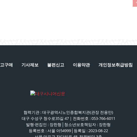
고구매
기사제보
불편신고
이용약관
개인정보취급방침
협력기관 : 대구광역시노인종합복지관(관장 전용만)
대구 수성구 청수로35길 47 | 전화번호 : 053-766-6011
발행·편집인 : 장한형│청소년보호책임자 : 장한형
등록번호 : 서울 아54999│등록일 : 2023-08-22
서울 마포구 잔다리로 48, 정원빌딩 3층