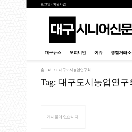
로그인 / 회원가입
대
구
시
니
어
신
대구뉴스
오피니언
이슈
경험거래소
문
홈
태그
대구도시농업연구회
Tag:
대구도시농업연구
게시물이 없습니다.