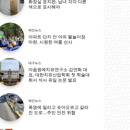
화장실 표지판, 남녀 각각 다른
색으로 표시해야
메인뉴스
아파트 단지 안 야외 물놀이장
마련, 시원한 여름 선사
대구뉴스
마음원예치유연구소 김연화 대
표, 대한치유산업학회 첫 학술대
회서 석사 유일 논문 발표
메인뉴스
폭염에 밀리고 솟아오르고 갈라
진 도로…주민 안전 위협