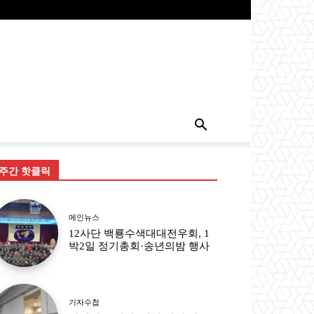
주간 핫클릭
메인뉴스
12사단 백룡수색대대전우회, 1
박2일 정기총회·송년의밤 행사
기자수첩