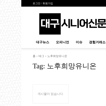
로그인 / 회원가입
대
구
시
니
어
신
대구뉴스
오피니언
이슈
경험거래소
문
홈
태그
노후희망유니온
Tag:
노후희망유니온
게시물이 없습니다.