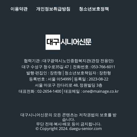
이용약관
개인정보취급방침
청소년보호정책
협력기관 : 대구광역시노인종합복지관(관장 전용만)
대구 수성구 청수로35길 47 | 전화번호 : 053-766-6011
발행·편집인 : 장한형│청소년보호책임자 : 장한형
등록번호 : 서울 아54999│등록일 : 2023-08-22
서울 마포구 잔다리로 48, 정원빌딩 3층
대표전화 : 02-2654-1400│대표메일 : one@mainage.co.kr
대구시니어신문의 모든 콘텐츠는 저작권법의 보호를 받
습니다.
무단 전재·복사·배포 등이 금지됩니다.
© Copyright 2024. daegu-senior.com