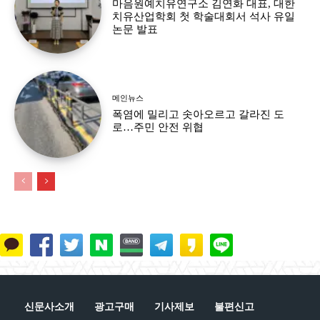
마음원예치유연구소 김연화 대표, 대한
치유산업학회 첫 학술대회서 석사 유일
논문 발표
메인뉴스
폭염에 밀리고 솟아오르고 갈라진 도
로…주민 안전 위협
신문사소개
광고구매
기사제보
불편신고