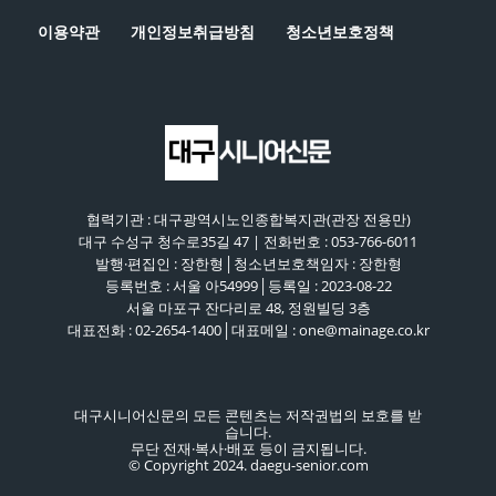
이용약관
개인정보취급방침
청소년보호정책
협력기관 : 대구광역시노인종합복지관(관장 전용만)
대구 수성구 청수로35길 47 | 전화번호 : 053-766-6011
발행·편집인 : 장한형│청소년보호책임자 : 장한형
등록번호 : 서울 아54999│등록일 : 2023-08-22
서울 마포구 잔다리로 48, 정원빌딩 3층
대표전화 : 02-2654-1400│대표메일 : one@mainage.co.kr
대구시니어신문의 모든 콘텐츠는 저작권법의 보호를 받
습니다.
무단 전재·복사·배포 등이 금지됩니다.
© Copyright 2024. daegu-senior.com