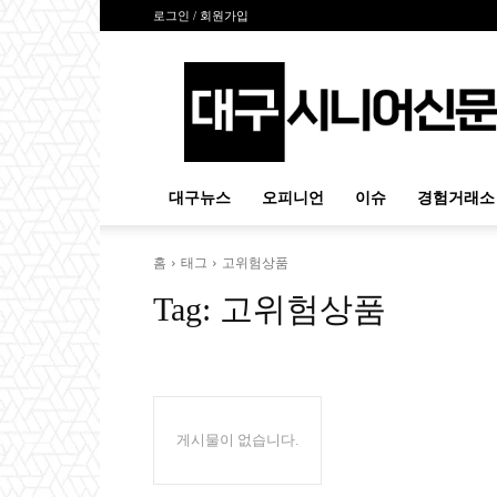
로그인 / 회원가입
대
구
시
니
어
신
대구뉴스
오피니언
이슈
경험거래소
문
홈
태그
고위험상품
Tag:
고위험상품
게시물이 없습니다.