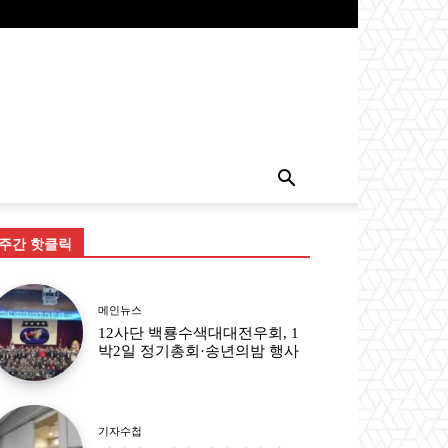
주간 핫클릭
메인뉴스
12사단 백룡수색대대전우회, 1
박2일 정기총회·송년의밤 행사
기자수첩