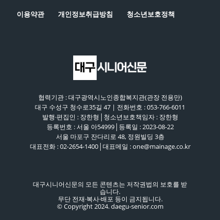
이용약관
개인정보취급방침
청소년보호정책
협력기관 : 대구광역시노인종합복지관(관장 전용만)
대구 수성구 청수로35길 47 | 전화번호 : 053-766-6011
발행·편집인 : 장한형│청소년보호책임자 : 장한형
등록번호 : 서울 아54999│등록일 : 2023-08-22
서울 마포구 잔다리로 48, 정원빌딩 3층
대표전화 : 02-2654-1400│대표메일 : one@mainage.co.kr
대구시니어신문의 모든 콘텐츠는 저작권법의 보호를 받
습니다.
무단 전재·복사·배포 등이 금지됩니다.
© Copyright 2024. daegu-senior.com