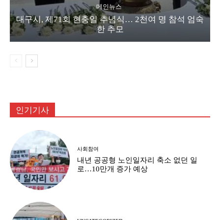
메인뉴스
대구시, 제71회 현충일 추념식… 2천여 명 참석 엄숙
한 추모
인기기사
사회참여
내년 공공형 노인일자리 축소 없던 일
로…10만개 증가 예상