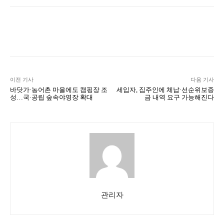
Naver
Facebook
Twitter
L
이전 기사
다음 기사
바닷가·농어촌 마을에도 캠핑장 조
세입자, 집주인에 체납·선순위보증
성…국·공립 숲속야영장 확대
금 내역 요구 가능해진다
관리자