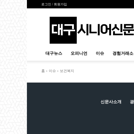
로그인 / 회원가입
대
구
시
니
어
신
대구뉴스
오피니언
이슈
경험거래소
문
홈
이슈
보건복지
신문사소개
광