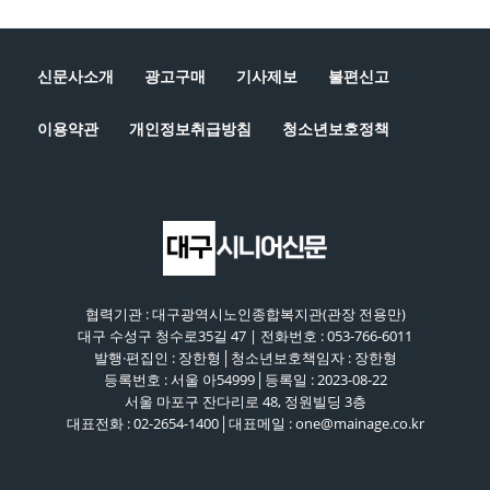
신문사소개
광고구매
기사제보
불편신고
이용약관
개인정보취급방침
청소년보호정책
협력기관 : 대구광역시노인종합복지관(관장 전용만)
대구 수성구 청수로35길 47 | 전화번호 : 053-766-6011
발행·편집인 : 장한형│청소년보호책임자 : 장한형
등록번호 : 서울 아54999│등록일 : 2023-08-22
서울 마포구 잔다리로 48, 정원빌딩 3층
대표전화 : 02-2654-1400│대표메일 : one@mainage.co.kr