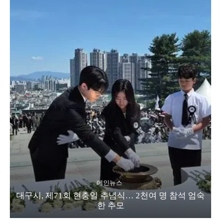
메인뉴스
대구시, 제71회 현충일 추념식… 2천여 명 참석 엄숙
한 추모