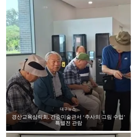
대구뉴스
경산교육삼락회, 간송미술관서 ‘추사의 그림 수업’
특별전 관람