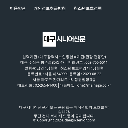
이용약관
개인정보취급방침
청소년보호정책
협력기관 : 대구광역시노인종합복지관(관장 전용만)
대구 수성구 청수로35길 47 | 전화번호 : 053-766-6011
발행·편집인 : 장한형│청소년보호책임자 : 장한형
등록번호 : 서울 아54999│등록일 : 2023-08-22
서울 마포구 잔다리로 48, 정원빌딩 3층
대표전화 : 02-2654-1400│대표메일 : one@mainage.co.kr
대구시니어신문의 모든 콘텐츠는 저작권법의 보호를 받
습니다.
무단 전재·복사·배포 등이 금지됩니다.
© Copyright 2024. daegu-senior.com