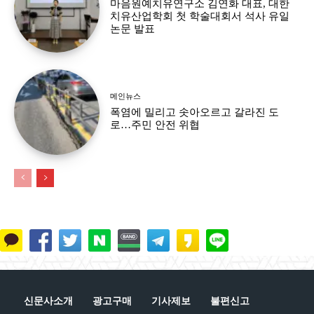
마음원예치유연구소 김연화 대표, 대한
치유산업학회 첫 학술대회서 석사 유일
논문 발표
메인뉴스
폭염에 밀리고 솟아오르고 갈라진 도
로…주민 안전 위협
신문사소개
광고구매
기사제보
불편신고