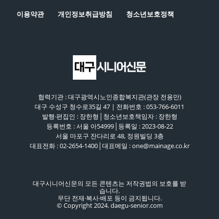
이용약관
개인정보취급방침
청소년보호정책
협력기관 : 대구광역시노인종합복지관(관장 전용만)
대구 수성구 청수로35길 47 | 전화번호 : 053-766-6011
발행·편집인 : 장한형│청소년보호책임자 : 장한형
등록번호 : 서울 아54999│등록일 : 2023-08-22
서울 마포구 잔다리로 48, 정원빌딩 3층
대표전화 : 02-2654-1400│대표메일 : one@mainage.co.kr
대구시니어신문의 모든 콘텐츠는 저작권법의 보호를 받
습니다.
무단 전재·복사·배포 등이 금지됩니다.
© Copyright 2024. daegu-senior.com