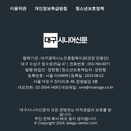
이용약관
개인정보취급방침
청소년보호정책
협력기관 : 대구광역시노인종합복지관(관장 전용만)
대구 수성구 청수로35길 47 | 전화번호 : 053-766-6011
발행·편집인 : 장한형│청소년보호책임자 : 장한형
등록번호 : 서울 아54999│등록일 : 2023-08-22
서울 마포구 잔다리로 48, 정원빌딩 3층
대표전화 : 02-2654-1400│대표메일 : one@mainage.co.kr
대구시니어신문의 모든 콘텐츠는 저작권법의 보호를 받
습니다.
무단 전재·복사·배포 등이 금지됩니다.
© Copyright 2024. daegu-senior.com