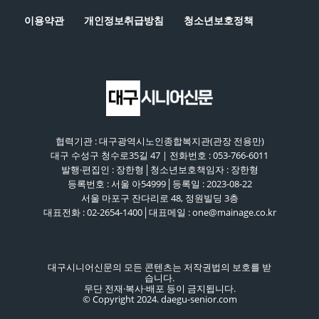
이용약관
개인정보취급방침
청소년보호정책
협력기관 : 대구광역시노인종합복지관(관장 전용만)
대구 수성구 청수로35길 47 | 전화번호 : 053-766-6011
발행·편집인 : 장한형│청소년보호책임자 : 장한형
등록번호 : 서울 아54999│등록일 : 2023-08-22
서울 마포구 잔다리로 48, 정원빌딩 3층
대표전화 : 02-2654-1400│대표메일 : one@mainage.co.kr
대구시니어신문의 모든 콘텐츠는 저작권법의 보호를 받
습니다.
무단 전재·복사·배포 등이 금지됩니다.
© Copyright 2024. daegu-senior.com