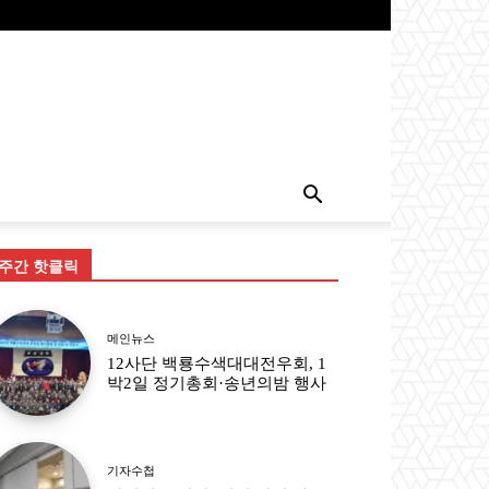
주간 핫클릭
메인뉴스
12사단 백룡수색대대전우회, 1
박2일 정기총회·송년의밤 행사
기자수첩