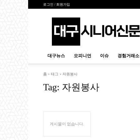
로그인 / 회원가입
대
구
시
니
어
신
대구뉴스
오피니언
이슈
경험거래소
문
홈
태그
자원봉사
Tag:
자원봉사
게시물이 없습니다.