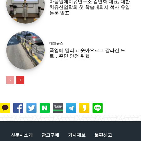
마음원예치유연구소 김연화 대표, 대한
치유산업학회 첫 학술대회서 석사 유일
논문 발표
메인뉴스
폭염에 밀리고 솟아오르고 갈라진 도
로…주민 안전 위협
신문사소개
광고구매
기사제보
불편신고