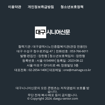
이용약관
개인정보취급방침
청소년보호정책
협력기관 : 대구광역시노인종합복지관(관장 전용만)
대구 수성구 청수로35길 47 | 전화번호 : 053-766-6011
발행·편집인 : 장한형│청소년보호책임자 : 장한형
등록번호 : 서울 아54999│등록일 : 2023-08-22
서울 마포구 잔다리로 48, 정원빌딩 3층
대표전화 : 02-2654-1400│대표메일 : one@mainage.co.kr
대구시니어신문의 모든 콘텐츠는 저작권법의 보호를 받
습니다.
무단 전재·복사·배포 등이 금지됩니다.
© Copyright 2024. daegu-senior.com