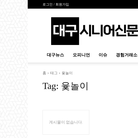
로그인 / 회원가입
대
구
시
니
어
신
대구뉴스
오피니언
이슈
경험거래소
문
홈
태그
윷놀이
Tag:
윷놀이
게시물이 없습니다.