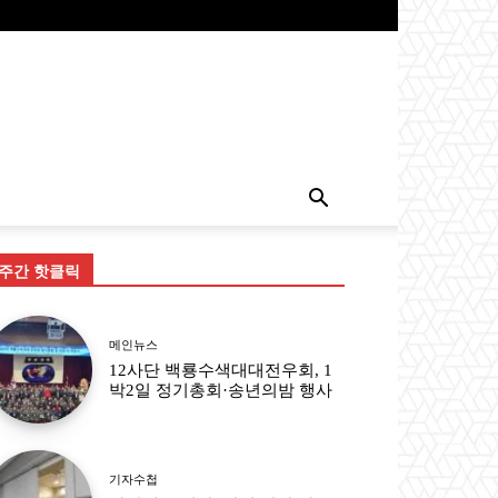
주간 핫클릭
메인뉴스
12사단 백룡수색대대전우회, 1
박2일 정기총회·송년의밤 행사
기자수첩