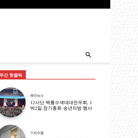
주간 핫클릭
메인뉴스
12사단 백룡수색대대전우회, 1
박2일 정기총회·송년의밤 행사
기자수첩