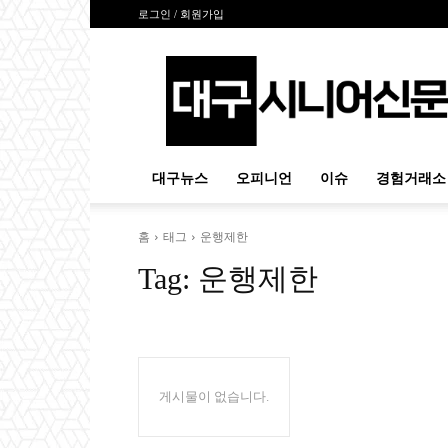
로그인 / 회원가입
대
구
시
니
어
신
대구뉴스
오피니언
이슈
경험거래소
문
홈
태그
운행제한
Tag:
운행제한
게시물이 없습니다.