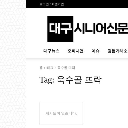
로그인 / 회원가입
대
구
시
니
어
신
대구뉴스
오피니언
이슈
경험거래소
문
홈
태그
욱수골 뜨락
Tag:
욱수골 뜨락
게시물이 없습니다.