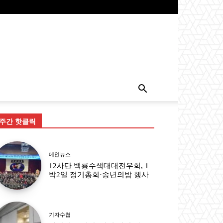
주간 핫클릭
메인뉴스
12사단 백룡수색대대전우회, 1
박2일 정기총회·송년의밤 행사
기자수첩