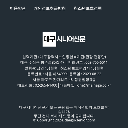
이용약관
개인정보취급방침
청소년보호정책
협력기관 : 대구광역시노인종합복지관(관장 전용만)
대구 수성구 청수로35길 47 | 전화번호 : 053-766-6011
발행·편집인 : 장한형│청소년보호책임자 : 장한형
등록번호 : 서울 아54999│등록일 : 2023-08-22
서울 마포구 잔다리로 48, 정원빌딩 3층
대표전화 : 02-2654-1400│대표메일 : one@mainage.co.kr
대구시니어신문의 모든 콘텐츠는 저작권법의 보호를 받
습니다.
무단 전재·복사·배포 등이 금지됩니다.
© Copyright 2024. daegu-senior.com