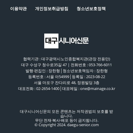
이용약관
개인정보취급방침
청소년보호정책
협력기관 : 대구광역시노인종합복지관(관장 전용만)
대구 수성구 청수로35길 47 | 전화번호 : 053-766-6011
발행·편집인 : 장한형│청소년보호책임자 : 장한형
등록번호 : 서울 아54999│등록일 : 2023-08-22
서울 마포구 잔다리로 48, 정원빌딩 3층
대표전화 : 02-2654-1400│대표메일 : one@mainage.co.kr
대구시니어신문의 모든 콘텐츠는 저작권법의 보호를 받
습니다.
무단 전재·복사·배포 등이 금지됩니다.
© Copyright 2024. daegu-senior.com