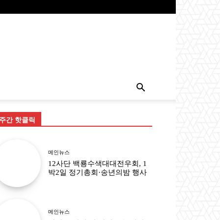
주간 핫클릭
메인뉴스
12사단 백룡수색대대전우회, 1
박2일 정기총회·송년의밤 행사
메인뉴스