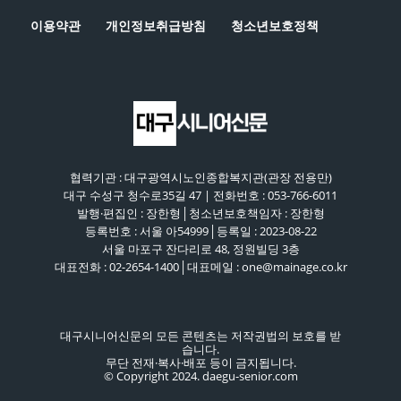
이용약관
개인정보취급방침
청소년보호정책
협력기관 : 대구광역시노인종합복지관(관장 전용만)
대구 수성구 청수로35길 47 | 전화번호 : 053-766-6011
발행·편집인 : 장한형│청소년보호책임자 : 장한형
등록번호 : 서울 아54999│등록일 : 2023-08-22
서울 마포구 잔다리로 48, 정원빌딩 3층
대표전화 : 02-2654-1400│대표메일 : one@mainage.co.kr
대구시니어신문의 모든 콘텐츠는 저작권법의 보호를 받
습니다.
무단 전재·복사·배포 등이 금지됩니다.
© Copyright 2024. daegu-senior.com