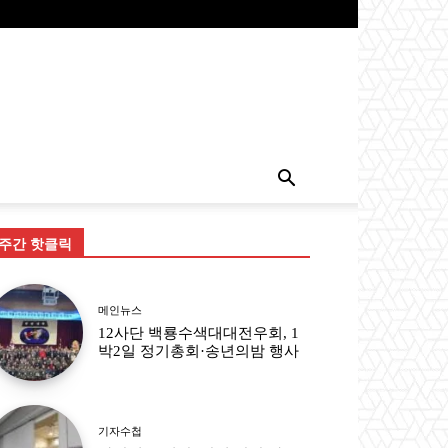
주간 핫클릭
메인뉴스
12사단 백룡수색대대전우회, 1
박2일 정기총회·송년의밤 행사
기자수첩