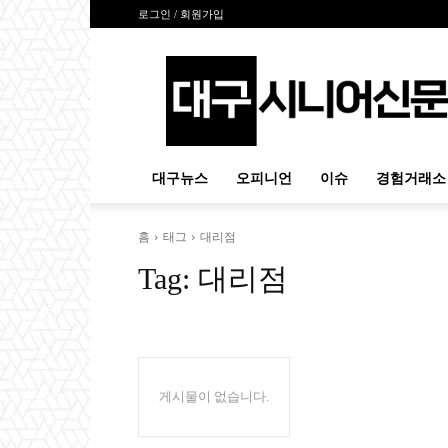
로그인 / 회원가입
대
구
시
니
어
신
대구뉴스
오피니언
이슈
경험거래소
문
홈
태그
대리점
Tag:
대리점
게시물이 없습니다.