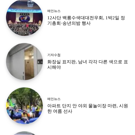
메인뉴스
12사단 백룡수색대대전우회, 1박2일 정
기총회·송년의밤 행사
기자수첩
화장실 표지판, 남녀 각각 다른 색으로 표
시해야
메인뉴스
아파트 단지 안 야외 물놀이장 마련, 시원
한 여름 선사