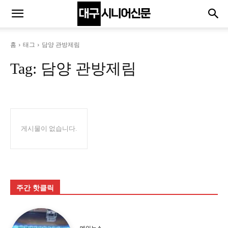
홈
태그
담양 관방제림
Tag:
담양 관방제림
게시물이 없습니다.
주간 핫클릭
메인뉴스