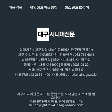
이용약관
개인정보취급방침
청소년보호정책
협력기관 : 대구광역시노인종합복지관(관장 전용만)
대구 수성구 청수로35길 47 | 전화번호 : 053-766-6011
발행·편집인 : 장한형│청소년보호책임자 : 장한형
등록번호 : 서울 아54999│등록일 : 2023-08-22
서울 마포구 잔다리로 48, 정원빌딩 3층
대표전화 : 02-2654-1400│대표메일 : one@mainage.co.kr
대구시니어신문의 모든 콘텐츠는 저작권법의 보호를 받
습니다.
무단 전재·복사·배포 등이 금지됩니다.
© Copyright 2024. daegu-senior.com