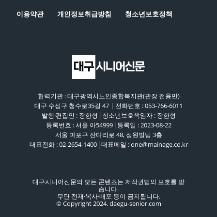
이용약관
개인정보취급방침
청소년보호정책
협력기관 : 대구광역시노인종합복지관(관장 전용만)
대구 수성구 청수로35길 47 | 전화번호 : 053-766-6011
발행·편집인 : 장한형│청소년보호책임자 : 장한형
등록번호 : 서울 아54999│등록일 : 2023-08-22
서울 마포구 잔다리로 48, 정원빌딩 3층
대표전화 : 02-2654-1400│대표메일 : one@mainage.co.kr
대구시니어신문의 모든 콘텐츠는 저작권법의 보호를 받
습니다.
무단 전재·복사·배포 등이 금지됩니다.
© Copyright 2024. daegu-senior.com