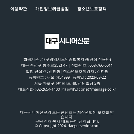
이용약관
개인정보취급방침
청소년보호정책
협력기관 : 대구광역시노인종합복지관(관장 전용만)
대구 수성구 청수로35길 47 | 전화번호 : 053-766-6011
발행·편집인 : 장한형│청소년보호책임자 : 장한형
등록번호 : 서울 아54999│등록일 : 2023-08-22
서울 마포구 잔다리로 48, 정원빌딩 3층
대표전화 : 02-2654-1400│대표메일 : one@mainage.co.kr
대구시니어신문의 모든 콘텐츠는 저작권법의 보호를 받
습니다.
무단 전재·복사·배포 등이 금지됩니다.
© Copyright 2024. daegu-senior.com