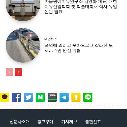
마음원예치유연구소 김연화 대표, 대한
치유산업학회 첫 학술대회서 석사 유일
논문 발표
메인뉴스
폭염에 밀리고 솟아오르고 갈라진 도
로…주민 안전 위협
신문사소개
광고구매
기사제보
불편신고