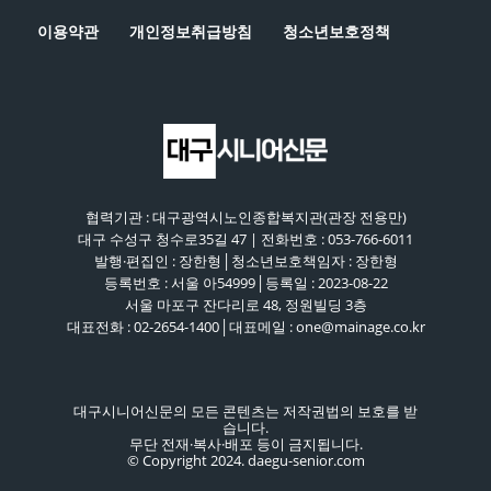
이용약관
개인정보취급방침
청소년보호정책
협력기관 : 대구광역시노인종합복지관(관장 전용만)
대구 수성구 청수로35길 47 | 전화번호 : 053-766-6011
발행·편집인 : 장한형│청소년보호책임자 : 장한형
등록번호 : 서울 아54999│등록일 : 2023-08-22
서울 마포구 잔다리로 48, 정원빌딩 3층
대표전화 : 02-2654-1400│대표메일 : one@mainage.co.kr
대구시니어신문의 모든 콘텐츠는 저작권법의 보호를 받
습니다.
무단 전재·복사·배포 등이 금지됩니다.
© Copyright 2024. daegu-senior.com