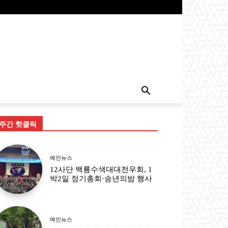
주간 핫클릭
메인뉴스
12사단 백룡수색대대전우회, 1
박2일 정기총회·송년의밤 행사
메인뉴스