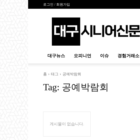
로그인 / 회원가입
대
구
시
니
어
신
대구뉴스
오피니언
이슈
경험거래소
문
홈
태그
공예박람회
Tag:
공예박람회
게시물이 없습니다.