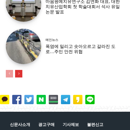
마음원예치유연구소 김연화 대표, 대한
치유산업학회 첫 학술대회서 석사 유일
논문 발표
메인뉴스
폭염에 밀리고 솟아오르고 갈라진 도
로…주민 안전 위협
신문사소개
광고구매
기사제보
불편신고