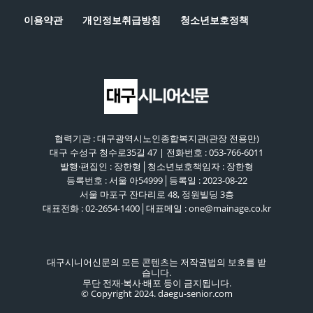
이용약관
개인정보취급방침
청소년보호정책
협력기관 : 대구광역시노인종합복지관(관장 전용만)
대구 수성구 청수로35길 47 | 전화번호 : 053-766-6011
발행·편집인 : 장한형│청소년보호책임자 : 장한형
등록번호 : 서울 아54999│등록일 : 2023-08-22
서울 마포구 잔다리로 48, 정원빌딩 3층
대표전화 : 02-2654-1400│대표메일 : one@mainage.co.kr
대구시니어신문의 모든 콘텐츠는 저작권법의 보호를 받
습니다.
무단 전재·복사·배포 등이 금지됩니다.
© Copyright 2024. daegu-senior.com