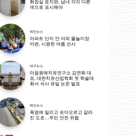
화장실 표지판, 남녀 각각 다른
색으로 표시해야
메인뉴스
아파트 단지 안 야외 물놀이장
마련, 시원한 여름 선사
대구뉴스
마음원예치유연구소 김연화 대
표, 대한치유산업학회 첫 학술대
회서 석사 유일 논문 발표
메인뉴스
폭염에 밀리고 솟아오르고 갈라
진 도로…주민 안전 위협