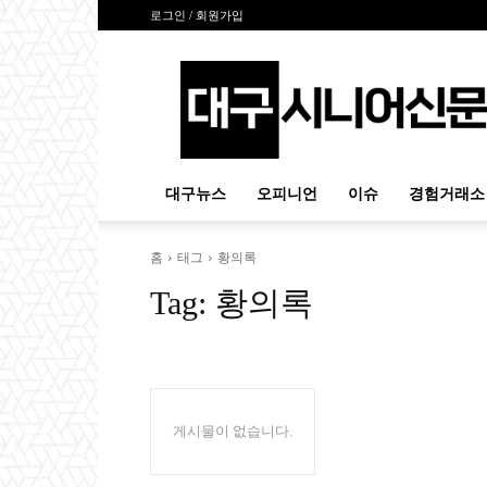
로그인 / 회원가입
대
구
시
니
어
신
대구뉴스
오피니언
이슈
경험거래소
문
홈
태그
황의록
Tag:
황의록
게시물이 없습니다.