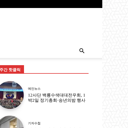
주간 핫클릭
메인뉴스
12사단 백룡수색대대전우회, 1
박2일 정기총회·송년의밤 행사
기자수첩