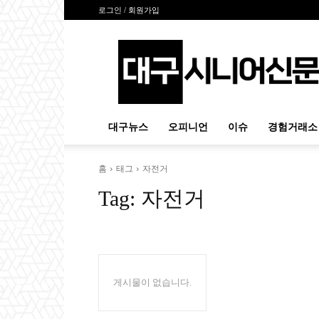
로그인 / 회원가입
대
구
시
니
어
신
대구뉴스
오피니언
이슈
경험거래소
문
홈
태그
자전거
Tag:
자전거
게시물이 없습니다.