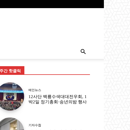
주간 핫클릭
메인뉴스
12사단 백룡수색대대전우회, 1
박2일 정기총회·송년의밤 행사
기자수첩